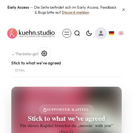
Zum
Early Access
— Die Seite befindet sich im Early Access. Feedback
×
& Bugs bitte auf
Discord melden
Inhalt
springen
Stick to what we’ve agreed
←
The beta-girl
Stick to what we’ve agreed
·
13 Min.
SUPPORTER-KAPITEL
Stick to what we’ve agreed
Für dieses Kapitel brauchst du „messin‘ with you“
(Tier 1).