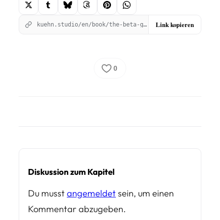
Link kopieren
kuehn.studio/en/book/the-beta-girl/stick-to-what-weve-agreed/?utm_source=kuehnstudio&utm_medium=social_share&utm_campaign=chapter_525&utm_content=copy_link
0
Diskussion zum Kapitel
Du musst
angemeldet
sein, um einen
Kommentar abzugeben.