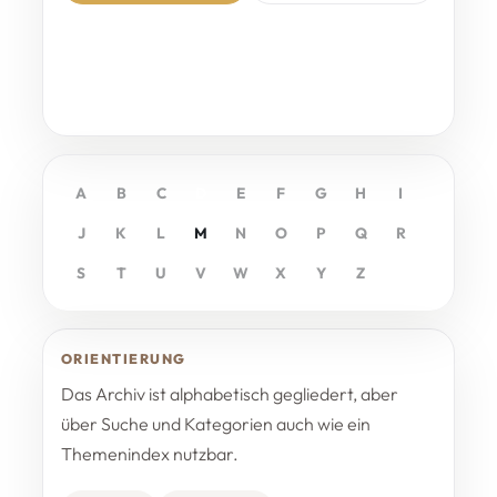
A
B
C
D
E
F
G
H
I
J
K
L
M
N
O
P
Q
R
S
T
U
V
W
X
Y
Z
ORIENTIERUNG
Das Archiv ist alphabetisch gegliedert, aber
über Suche und Kategorien auch wie ein
Themenindex nutzbar.