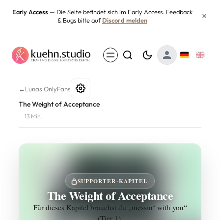
Zum
Early Access
— Die Seite befindet sich im Early Access. Feedback
×
& Bugs bitte auf
Discord melden
Inhalt
springen
The Weight of Acceptance
←
Lunas OnlyFans
The Weight of Acceptance
·
13 Min.
SUPPORTER-KAPITEL
The Weight of Acceptance
Für dieses Kapitel brauchst du „messin‘ with you“
(Tier 1).