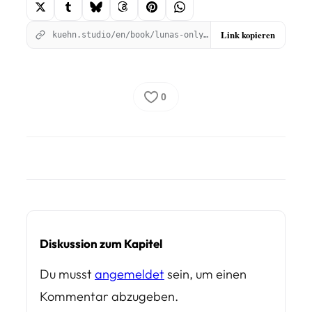
Link kopieren
kuehn.studio/en/book/lunas-onlyfans/the-weight-of-acceptance/?utm_source=kuehnstudio&utm_medium=social_share&utm_campaign=chapter_609&utm_content=copy_link
0
Diskussion zum Kapitel
Du musst
angemeldet
sein, um einen
Kommentar abzugeben.